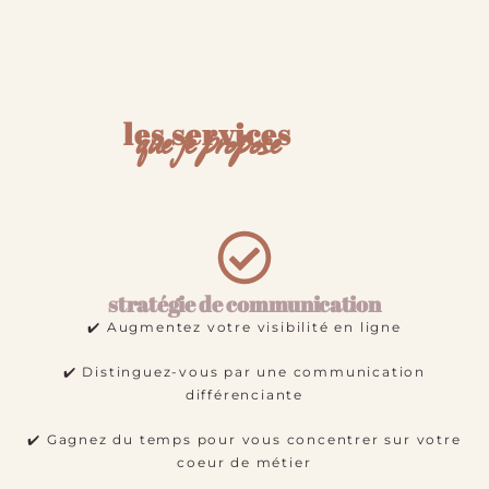
que je propose
les services
stratégie de communication
✔️ Augmentez votre visibilité en ligne
✔️ Distinguez-vous par une communication
différenciante
✔️ Gagnez du temps pour vous concentrer sur votre
coeur de métier